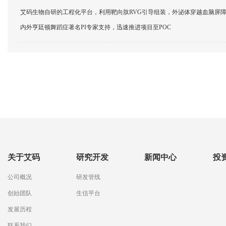
艾码生物自研的工程化平台，利用靶向肽RVG引导组装，外泌体穿越血脑屏
内外亨廷顿舞蹈症著名PI专家支持，迅速推进项目至POC
关于艾码
研究开发
新闻中心
投
公司概况
研发管线
创始团队
生信平台
发展历程
联系我们